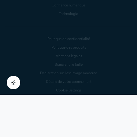
Confiance numérique
Technologie
Politique de confidentialité
Politique des produits
Mentions légales
Signaler une faille
Déclaration sur l’esclavage moderne
Détails de votre abonnement
Cookie Settings
Se rétracter du contrat
Résilier votre contrat
© 2025 Gen Digital Inc.
Tous droits réservés.