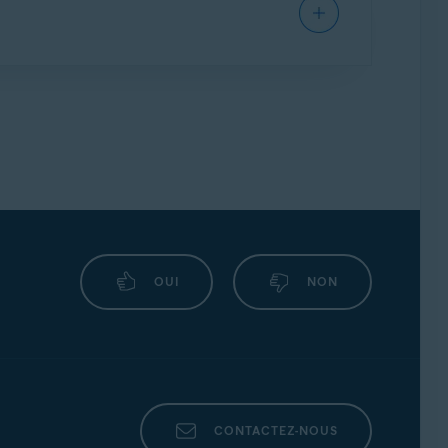
ressions.
érables, ceux-ci doivent donc absolument être
OUI
NON
CONTACTEZ-NOUS