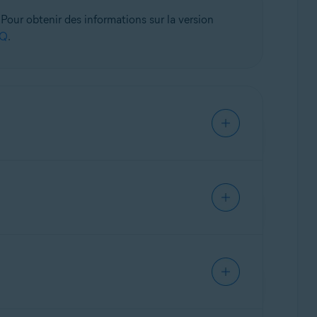
Pour obtenir des informations sur la version
AQ
.
curiser vos mots de passe stockés dans vos
ux attaques de malwares et peuvent être volés
ès à vos mots de passe enregistrés. Le Bouclier
ensibles.
. Pour vous assurer que la fonction est