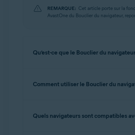
Systèmes d'exploitation:
REMARQUE:
Cet article porte sur la fo
Windows
AvastOne du Bouclier du navigateur, report
Qu’est-ce que le Bouclier du navigateu
Le
Bouclier du navigateur
est une fonctionnal
navigateurs web. S’ils ne sont pas protégés, 
Comment utiliser le Bouclier du naviga
par des applications indésirables. Le Bouclier
du navigateur bloque également l’accès aux co
Le Bouclier du navigateur aide à protéger aut
activée, suivez les étapes ci-dessous:
Quels navigateurs sont compatibles ave
Ouvrez AvastPremiumSecurity
et accédez
Le Bouclier du navigateur d’Avast prend en cha