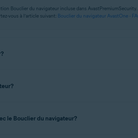
nction Bouclier du navigateur incluse dans AvastPremiumSecurity. 
ez-vous à l’article suivant:
Bouclier du navigateur AvastOne - F
r?
ité payante disponible dans
AvastPremiumSecurity
qui aide à sé
les mots de passe stockés dans les navigateurs sont vulnérables a
teur?
 du navigateur vous permet de choisir les applications qui ont acc
okies du navigateur pour protéger vos données personnelles et s
omatiquement les mots de passe sauvegardés dans vos navigateurs
c le Bouclier du navigateur?
 à
Confidentialité
▸
Bouclier du navigateur
.
rge les navigateurs suivants: