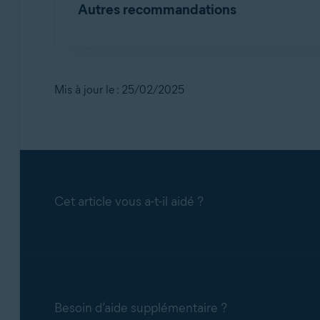
Autres recommandations
Utilisez des mots de passe forts, avec des l
Utiliser l’écran Applications bloquées et 
Utilisez un mot de passe différent pour ch
Pour plus d’informations sur l’utilisation du Bo
uniques.
Lorsque c’est possible, activez l’authentific
Bouclier du navigateur dans AvastPremium
Mis à jour le : 25/02/2025
Activez toujours le Bouclier du navigateur
Cet article vous a-t-il aidé ?
Besoin d’aide supplémentaire ?