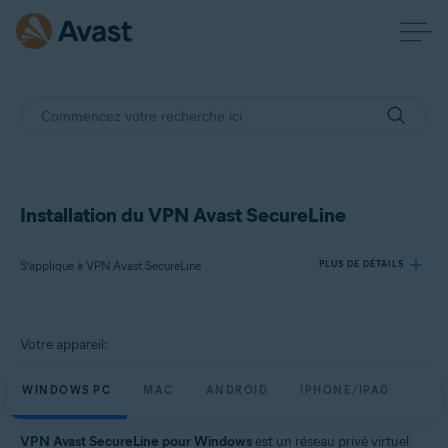
Installation du VPN Avast SecureLine
S’applique à VPN Avast SecureLine
PLUS DE DÉTAILS
Produits:
Votre appareil:
VPN Avast SecureLine
WINDOWS PC
MAC
ANDROID
IPHONE/IPAD
Systèmes d'exploitation:
Windows, macOS, Android, iOS
VPN Avast SecureLine pour Windows
est un réseau privé virtuel