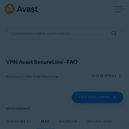
VPN Avast SecureLine - FAQ
S’applique à VPN Avast SecureLine
PLUS DE DÉTAILS
TOUT DÉVELOPPER
Produits:
VPN Avast SecureLine
Votre appareil:
Systèmes d'exploitation:
WINDOWS PC
MAC
ANDROID
IPHONE/IPAD
Windows, macOS, Android et iOS