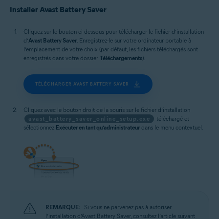
Microsoft Windows 10 Famille/Pro/Entreprise/Éducation (32/64 bits)
Installer Avast Battery Saver
Microsoft Windows 8.1/Professionnel/Entreprise (32/64 bits)
Microsoft Windows 8/Professionnel/Entreprise (32/64 bits)
Microsoft Windows 7 Édition Familiale Basique/Édition Familiale
Cliquez sur le bouton ci-dessous pour télécharger le fichier d’installation
Premium/Professionnel/Entreprise/Édition Intégrale - Service Pack 1
d’
Avast Battery Saver
. Enregistrez-le sur votre ordinateur portable à
(32/64 bits)
l’emplacement de votre choix (par défaut, les fichiers téléchargés sont
enregistrés dans votre dossier
Téléchargements
).
TÉLÉCHARGER AVAST BATTERY SAVER
Cliquez avec le bouton droit de la souris sur le fichier d’installation
avast_battery_saver_online_setup.exe
téléchargé et
sélectionnez
Exécuter en tant qu’administrateur
dans le menu contextuel.
REMARQUE:
Si vous ne parvenez pas à autoriser
l’installation d’Avast Battery Saver, consultez l’article suivant