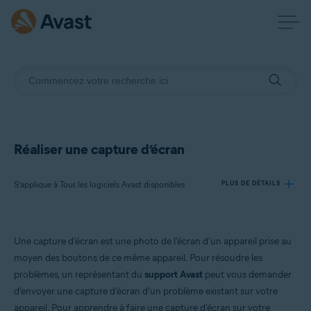
Réaliser une capture d’écran
S’applique à Tous les logiciels Avast disponibles
PLUS DE DÉTAILS
Produits:
Une capture d'écran est une photo de l'écran d'un appareil prise au
Tous les logiciels Avast disponibles
moyen des boutons de ce même appareil. Pour résoudre les
problèmes, un représentant du
support Avast
peut vous demander
Systèmes d'exploitation:
d'envoyer une capture d'écran d'un problème existant sur votre
Tous les systèmes d’exploitation pris en charge
appareil. Pour apprendre à faire une capture d'écran sur votre