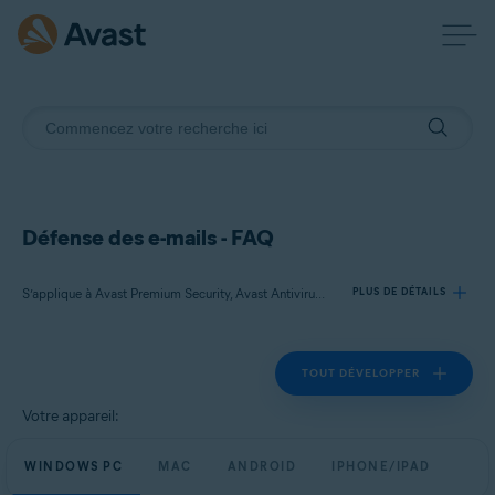
Défense des e-mails - FAQ
S’applique à Avast Premium Security, Avast Antivirus Gratuit
PLUS DE DÉTAILS
TOUT DÉVELOPPER
Produits:
Avast Premium Security
Votre appareil:
Avast Antivirus Gratuit
WINDOWS PC
MAC
ANDROID
IPHONE/IPAD
Systèmes d'exploitation: