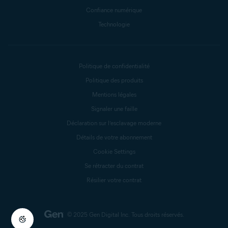
Confiance numérique
Technologie
Politique de confidentialité
Politique des produits
Mentions légales
Signaler une faille
Déclaration sur l’esclavage moderne
Détails de votre abonnement
Cookie Settings
Se rétracter du contrat
Résilier votre contrat
© 2025 Gen Digital Inc.
Tous droits réservés.