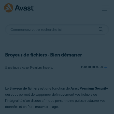
Broyeur de fichiers - Bien démarrer
S’applique à Avast Premium Security
PLUS DE DÉTAILS
Produits:
Le
Broyeur de fichiers
est une fonction de
Avast Premium Security
Avast Premium Security 24.x
qui vous permet de supprimer définitivement vos fichiers ou
l’intégralité d’un disque afin que personne ne puisse restaurer vos
Systèmes d'exploitation:
données et en faire mauvais usage.
Microsoft Windows 11 Famille/Pro/Entreprise/Éducation