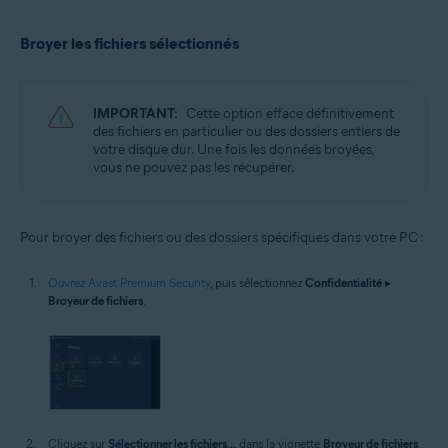
Microsoft Windows 10 Famille/Pro/Entreprise/Éducation (32/64 bits)
Microsoft Windows 8.1/Professionnel/Entreprise (32/64 bits)
Broyer les fichiers sélectionnés
Microsoft Windows 8/Professionnel/Entreprise (32/64 bits)
Microsoft Windows 7 Édition Familiale Basique/Édition Familiale
Premium/Professionnel/Entreprise/Édition Intégrale - Service Pack 1
avec mise à jour cumulative de commodité (32/64 bits)
IMPORTANT:
Cette option efface définitivement
des fichiers en particulier ou des dossiers entiers de
votre disque dur. Une fois les données broyées,
vous ne pouvez pas les récupérer.
Pour broyer des fichiers ou des dossiers spécifiques dans votre PC :
Ouvrez Avast Premium Security
, puis sélectionnez
Confidentialité
▸
Broyeur de fichiers
.
Cliquez sur
Sélectionner les fichiers...
dans la vignette
Broyeur de fichiers
.