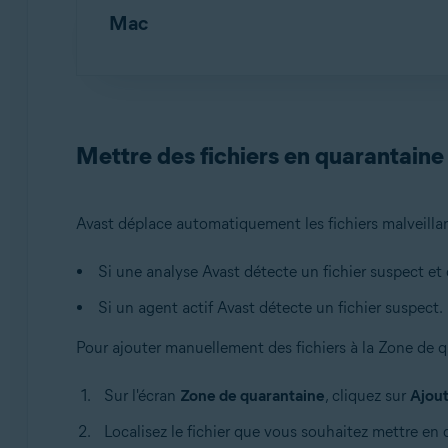
AvastAntivirus
:
Ouvrez Avast Antivirus
, pu
Mac
Nouveau Avast One
:
Ouvrez Avast One
et 
quarantaine
.
Ancien Avast One
:
Ouvrez Avast One
, pui
AvastAntivirus
:
Ouvrez Avast Antivirus
et c
Vous pouvez également, dans la zone de notifi
Nouvel Avast One
:
Ouvrez Avast One
et vé
Mettre des fichiers en quarantaine
Ouvrir la Zone de quarantaine
.
quarantaine
.
Ancien Avast One
:
Ouvrez Avast One
, pui
Avast déplace automatiquement les fichiers malveilla
Si une analyse Avast détecte un fichier suspect et 
Si un agent actif Avast détecte un fichier suspect.
Pour ajouter manuellement des fichiers à la Zone de q
Sur l'écran
Zone de quarantaine
, cliquez sur
Ajout
Localisez le fichier que vous souhaitez mettre en 