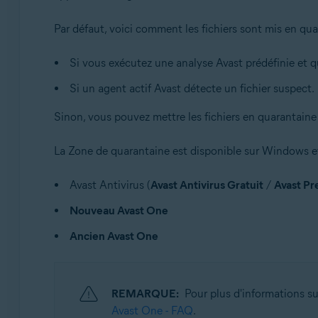
Avast One
Par défaut, voici comment les fichiers sont mis en qua
Systèmes d'exploitation:
Si vous exécutez une analyse Avast prédéfinie et qu
Windows et macOS
Si un agent actif Avast détecte un fichier suspect.
Sinon, vous pouvez mettre les fichiers en quarantain
La Zone de quarantaine est disponible sur Windows et 
Avast Antivirus (
Avast Antivirus Gratuit
/
Avast Pr
Nouveau Avast One
Ancien Avast One
REMARQUE:
Pour plus d'informations sur
Avast One - FAQ
.