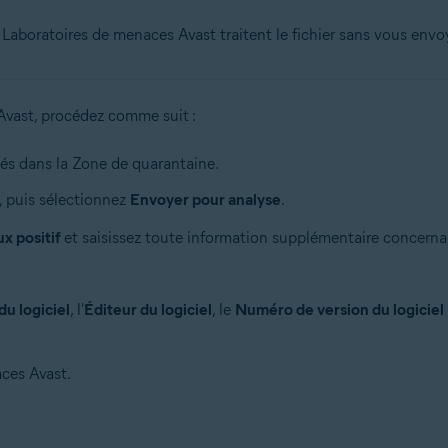
s Laboratoires de menaces Avast traitent le fichier sans vous envo
Avast, procédez comme suit :
nés dans la Zone de quarantaine.
), puis sélectionnez
Envoyer pour analyse
.
x positif
et saisissez toute information supplémentaire concernant 
u logiciel
, l'
Éditeur du logiciel
, le
Numéro de version du logiciel
aces Avast.