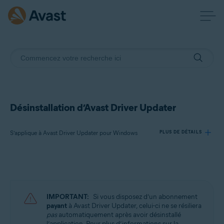
Désinstallation d’Avast Driver Updater
S’applique à Avast Driver Updater pour Windows
PLUS DE DÉTAILS
Produits:
Avast Driver Updater 23.x pour Windows
IMPORTANT:
Si vous disposez d’un abonnement
Systèmes d'exploitation:
payant
à Avast Driver Updater, celui-ci ne se résiliera
pas
automatiquement après avoir désinstallé
Microsoft Windows 11 Famille/Pro/Entreprise/Éducation
l’application. Pour plus d’informations sur la