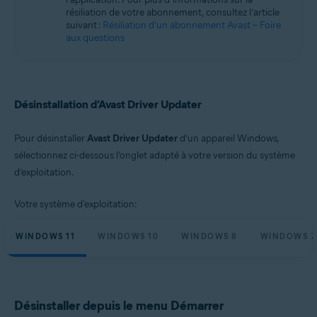
Microsoft Windows 10 Famille/Pro/Entreprise/Éducation (32/64 bits)
résiliation de votre abonnement, consultez l’article
Microsoft Windows 8.1/Professionnel/Entreprise (32/64 bits)
suivant :
Résiliation d’un abonnement Avast – Foire
Microsoft Windows 8/Professionnel/Entreprise (32/64 bits)
aux questions
Microsoft Windows 7 Édition Familiale Basique/Édition Familiale
Premium/Professionnel/Entreprise/Édition Intégrale - Service Pack 1
(32/64 bits)
Désinstallation d’Avast Driver Updater
Pour désinstaller
Avast Driver Updater
d’un appareil Windows,
sélectionnez ci-dessous l’onglet adapté à votre version du système
d’exploitation.
Votre système d'exploitation:
WINDOWS 11
WINDOWS 10
WINDOWS 8
WINDOWS 7
Désinstaller depuis le menu Démarrer