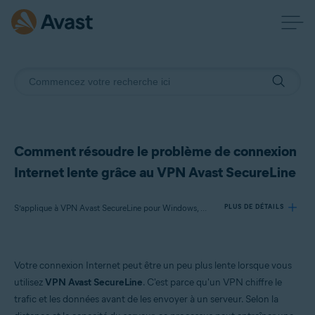
Comment résoudre le problème de connexion
Internet lente grâce au VPN Avast SecureLine
S’applique à VPN Avast SecureLine pour Windows, VPN Avast SecureLine pour Mac, VPN Avast SecureLine pour Android, VPN Avast SecureLine pour iOS
PLUS DE DÉTAILS
Produits:
Votre connexion Internet peut être un peu plus lente lorsque vous
VPN Avast SecureLine 5.x pour Windows
utilisez
VPN Avast SecureLine
. C'est parce qu'un VPN chiffre le
VPN Avast SecureLine 4.x pour Mac
trafic et les données avant de les envoyer à un serveur. Selon la
VPN Avast SecureLine 6.x pour Android