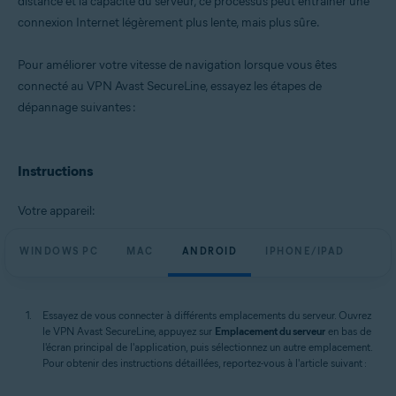
distance et la capacité du serveur, ce processus peut entraîner une
VPN Avast SecureLine 6.x pour iOS
connexion Internet légèrement plus lente, mais plus sûre.
Systèmes d'exploitation:
Pour améliorer votre vitesse de navigation lorsque vous êtes
Microsoft Windows 11 Famille/Pro/Entreprise/Éducation
Microsoft Windows 10 Famille/Pro/Entreprise/Éducation (32/64 bits)
connecté au VPN Avast SecureLine, essayez les étapes de
Microsoft Windows 8.1/Professionnel/Entreprise (32/64 bits)
dépannage suivantes :
Microsoft Windows 8/Professionnel/Entreprise (32/64 bits)
Microsoft Windows 7 Édition Familiale Basique/Édition Familiale
Premium/Professionnel/Entreprise/Édition Intégrale - Service Pack 1
(32/64 bits)
Instructions
Apple macOS 13.x (Ventura)
Apple macOS 12.x (Monterey)
Apple macOS 11.x (Big Sur)
Votre appareil:
Apple macOS 10.15.x (Catalina)
Apple macOS 10.14.x (Mojave)
WINDOWS PC
MAC
ANDROID
IPHONE/IPAD
Apple macOS 10.13.x (High Sierra)
Apple macOS 10.12.x (Sierra)
Google Android 6.0 (Marshmallow, API 23) ou versions ultérieures
Apple iOS 14.0 ou version ultérieure
Essayez de vous connecter à différents emplacements du serveur. Ouvrez
le VPN Avast SecureLine, appuyez sur
Emplacement du serveur
en bas de
l'écran principal de l'application, puis sélectionnez un autre emplacement.
Pour obtenir des instructions détaillées, reportez-vous à l'article suivant :