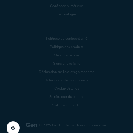
Confiance numérique
Technologie
Politique de confidentialité
Politique des produits
Mentions légales
Signaler une faille
Déclaration sur l’esclavage moderne
Détails de votre abonnement
Cookie Settings
Se rétracter du contrat
Résilier votre contrat
© 2025 Gen Digital Inc.
Tous droits réservés.