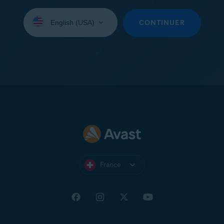
Sélectionnez
une
CONTINUER
langue:
France