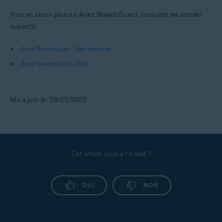
Pour en savoir plus sur Avast BreachGuard, consultez les articles
suivants :
Avast BreachGuard - Bien démarrer
Avast BreachGuard – FAQ
Mis à jour le : 29/01/2025
Cet article vous a-t-il aidé ?
OUI
NON