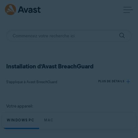
Installation d’Avast BreachGuard
S’applique à Avast BreachGuard
PLUS DE DÉTAILS
Produits:
Votre appareil:
Avast BreachGuard
WINDOWS PC
MAC
Systèmes d'exploitation:
Microsoft Windows