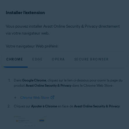
Microsoft Windows 10 Famille/Pro/Entreprise/Éducation (32/64 bits)
Microsoft Windows 8.1/Professionnel/Entreprise (32/64 bits)
Installer l’extension
Microsoft Windows 8/Professionnel/Entreprise (32/64 bits)
Microsoft Windows 7 Édition Familiale Basique/Édition Familiale
Premium/Professionnel/Entreprise/Édition Intégrale - Service Pack 1
Vous pouvez installer Avast Online Security & Privacy directement
(32/64 bits)
via votre navigateur web.
Apple macOS 14.x (Sonoma)
Apple macOS 13.x (Ventura)
Votre navigateur Web préféré:
Apple macOS 12.x (Monterey)
Apple macOS 11.x (Big Sur)
CHROME
Apple macOS 10.15.x (Catalina)
EDGE
OPERA
SECURE BROWSER
Apple macOS 10.14.x (Mojave)
Apple macOS 10.13.x (High Sierra)
Apple macOS 10.12.x (Sierra)
Dans
Google Chrome
, cliquez sur le lien ci-dessous pour ouvrir la page du
produit
Avast Online Security & Privacy
dans le Chrome Web Store :
Chrome Web Store
Cliquez sur
Ajouter à Chrome
en face de
Avast Online Security & Privacy
.