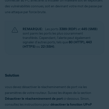
connecter au PC affecté et d'installer un malware soit en exploitant
des vulnérabilités connues, soit en devinant votre mot de passe par
une attaque par force brute.
REMARQUE:
Les ports
3389 (RDP)
et
445 (SMB)
sont parmi les ports les plus couramment
transférés. Cependant, l'alerte peut également
signaler d'autres ports, tels que
80 (HTTP), 443
(HTTPS)
ou
22 (SSH)
.
Solution
vous devez désactiver le réacheminement de port via les
paramètres de votre routeur. Suivez les étapes de la section
Désactiver le réacheminement de port
ci-dessous. Sinon,
consultez les instructions pour
désactiver la fonction UPnP