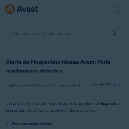
Alerte de l’Inspecteur réseau Avast : Ports
réacheminés détectés
S’applique à Avast One, Avast Premium Security, Avast Antivirus Gratuit
PLUS DE DÉTAILS
Cet article explique comment résoudre le problème si l’
Inspecteur
Produits:
réseau
dans Avast Antivirus affiche l’alerte suivante :
Avast One
Avast Premium Security
Ports réacheminés détectés
Avast Antivirus Gratuit