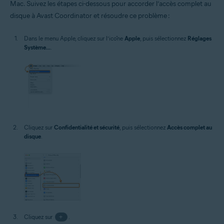
Mac. Suivez les étapes ci-dessous pour accorder l’accès complet au
Systèmes d'exploitation:
disque à Avast Coordinator et résoudre ce problème :
macOS
Dans le menu Apple, cliquez sur l’icône
Apple
, puis sélectionnez
Réglages
Système...
.
Cliquez sur
Confidentialité et sécurité
, puis sélectionnez
Accès complet au
disque
.
Cliquez sur
+
.