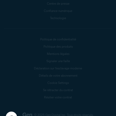
Centre de presse
Confiance numérique
Technologie
Politique de confidentialité
Politique des produits
Mentions légales
Signaler une faille
Déclaration sur l’esclavage moderne
Détails de votre abonnement
Cookie Settings
Se rétracter du contrat
Résilier votre contrat
© 2025 Gen Digital Inc.
Tous droits réservés.