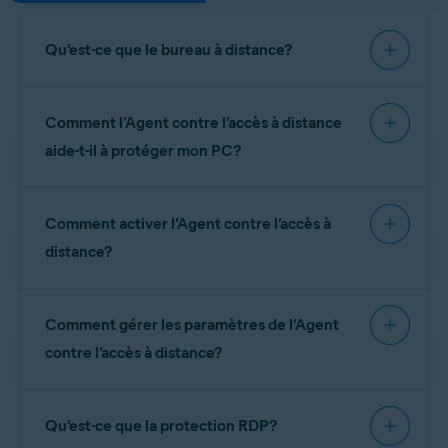
Microsoft Windows 11 Famille/Pro/Entreprise/Éducation
Microsoft Windows 10 Famille/Pro/Entreprise/Éducation (32/64 bits)
Microsoft Windows 8.1/Professionnel/Entreprise (32/64 bits)
Qu’est-ce que le bureau à distance?
Microsoft Windows 8/Professionnel/Entreprise (32/64 bits)
Microsoft Windows 7 Édition Familiale Basique/Édition Familiale
Le protocole RDP (ou Remote Desktop Protocol),
Premium/Professionnel/Entreprise/Édition Intégrale - Service Pack 1
avec mise à jour cumulative de commodité (32/64 bits)
Comment l’Agent contre l’accès à distance
communément appelé bureau à distance, vous
permet de vous connecter à un PC quel que soit le
aide-t-il à protéger mon PC?
lieu où vous vous trouvez. Si ce protocole n’est pas
protégé, les pirates peuvent exploiter cette faille de
Agent contre l’accès à distance
vous permet de
sécurité pour accéder à votre PC.
Comment activer l’Agent contre l’accès à
contrôler quelles adressesIP peuvent accéder à
distance à votre PC et aide à bloquer toutes les
distance?
autres tentatives de connexion. Avast met
régulièrement à jour sa base de pirates, de sondes
L’Agent contre l’accès à distance est une fonction
Internet et d’analyses pour améliorer la protection
Comment gérer les paramètres de l’Agent
payante activée par défaut dans la
dernière
contre les failles de sécurité. L’Agent contre l’accès
version
d’AvastPremiumSecurity. Pour vérifier si
contre l’accès à distance?
à distance aide à assurer la sécurité de votre PC en
l’Agent contre l’accès à distance est bien activé:
bloquant automatiquement les connexions
Les paramètres de l’Agent contre l’accès à
suivantes:
Ouvrez AvastPremiumSecurity
et accédez à
Qu’est-ce que la protection RDP?
distance sont configurés par défaut pour vous
Protection
▸
Agent contre l’accès à distance
.