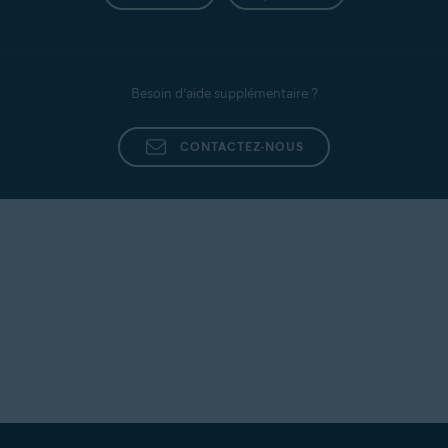
interne, vérifiez si elle appartient à un pirate signalé
sur le site
https://www.abuseipdb.com/
.
Besoin d’aide supplémentaire ?
CONTACTEZ-NOUS