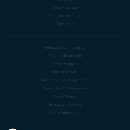
Centre de presse
Confiance numérique
Technologie
Politique de confidentialité
Politique des produits
Mentions légales
Signaler une faille
Déclaration sur l’esclavage moderne
Détails de votre abonnement
Cookie Settings
Se rétracter du contrat
Résilier votre contrat