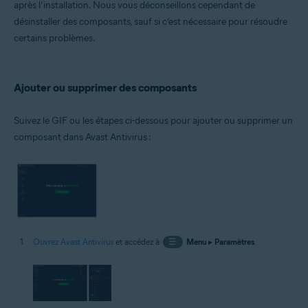
après l’installation. Nous vous déconseillons cependant de
Systèmes d'exploitation:
désinstaller des composants, sauf si c’est nécessaire pour résoudre
Microsoft Windows 11 Famille/Pro/Entreprise/Éducation
certains problèmes.
Microsoft Windows 10 Famille/Pro/Entreprise/Éducation (32/64 bits)
Microsoft Windows 8.1/Professionnel/Entreprise (32/64 bits)
Microsoft Windows 8/Professionnel/Entreprise (32/64 bits)
Microsoft Windows 7 Édition Familiale Basique/Édition Familiale
Ajouter ou supprimer des composants
Premium/Professionnel/Entreprise/Édition Intégrale - Service Pack 1
avec mise à jour cumulative de commodité (32/64 bits)
Suivez le GIF ou les étapes ci-dessous pour ajouter ou supprimer un
composant dans Avast Antivirus :
Ouvrez Avast Antivirus
et accédez à
☰
Menu
▸
Paramètres
.