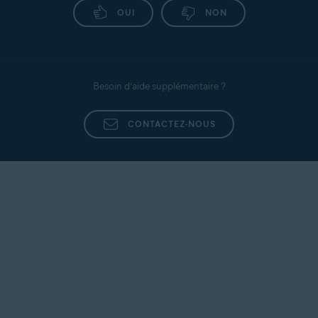
OUI
NON
Si l’adresseIP ne fait pas partie de votre réseau
interne, vérifiez si elle appartient à un pirate signalé
sur le site
https://www.abuseipdb.com/
.
Besoin d’aide supplémentaire ?
CONTACTEZ-NOUS