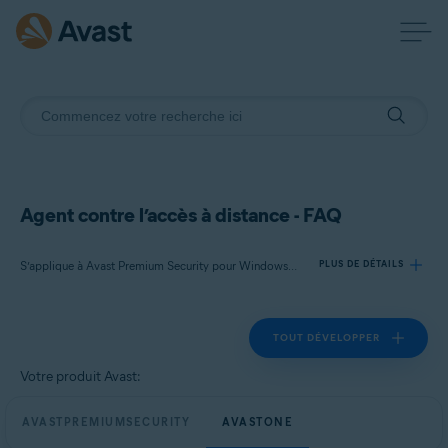
Agent contre l’accès à distance - FAQ
S’applique à Avast Premium Security pour Windows, Avast One pour Windows
PLUS DE DÉTAILS
TOUT DÉVELOPPER
Produits:
Avast Premium Security 24.x pour Windows
Votre produit Avast:
Avast One 24.x pour Windows
AVASTPREMIUMSECURITY
AVASTONE
Systèmes d'exploitation: