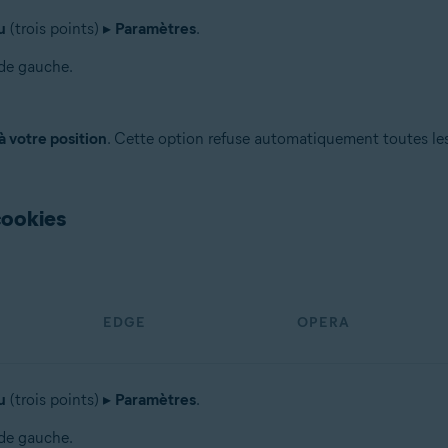
u
(trois points) ▸
Paramètres
.
 de gauche.
à votre position
. Cette option refuse automatiquement toutes les 
cookies
EDGE
OPERA
u
(trois points) ▸
Paramètres
.
 de gauche.