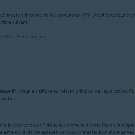
 connecté à Internet via les serveurs du VPN Avast SecureLine ava
on
rticle suivant :
n (32/64 bits)
 bits)
 Mac - Bien démarrer
bits)
Familiale Premium/Professionnel/Entreprise/Édition Intégrale - Service Pa
e IP virtuelle s’affiche sur l’écran principal de l’application. P
vante :
ondre à votre adresse IP virtuelle, comme le montre l’écran princi
e est encore visible, essayez de vous connecter à un autre serveu