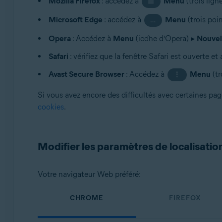
Mozilla Firefox
: accédez à
Menu
(trois lign
☰
Microsoft Edge
: accédez à
Menu
(trois poi
…
Opera
: Accédez à
Menu
(icône d’Opera) ▸
Nouvel
Safari
: vérifiez que la fenêtre Safari est ouverte et 
Avast Secure Browser
: Accédez à
Menu
(tr
⋮
Si vous avez encore des difficultés avec certaines pa
cookies
.
Modifier les paramètres de localisatio
Votre navigateur Web préféré:
CHROME
FIREFOX