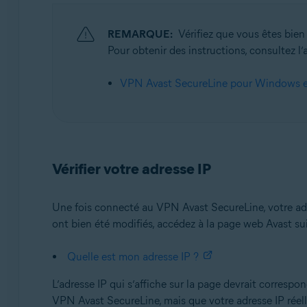
Systèmes d'exploitation:
REMARQUE:
Vérifiez que vous êtes bien
Microsoft Windows 11 Famille/Pro/Entreprise/Éducati
Pour obtenir des instructions, consultez l’a
Microsoft Windows 10 Famille/Pro/Entreprise/Éducatio
Microsoft Windows 8.1/Professionnel/Entreprise (32/64
VPN Avast SecureLine pour Windows et
Microsoft Windows 8/Professionnel/Entreprise (32/64 
Microsoft Windows 7 Édition Familiale Basique/Édition 
Apple macOS 12.x (Monterey)
Apple macOS 11.x (Big Sur)
Vérifier votre adresse IP
Apple macOS 10.15.x (Catalina)
Apple macOS 10.14.x (Mojave)
Une fois connecté au VPN Avast SecureLine, votre adress
Apple macOS 10.13.x (High Sierra)
ont bien été modifiés, accédez à la page web Avast sui
Apple macOS 10.12.x (Sierra)
Quelle est mon adresse IP ?
L’adresse IP qui s’affiche sur la page devrait corresp
VPN Avast SecureLine, mais que votre adresse IP réell