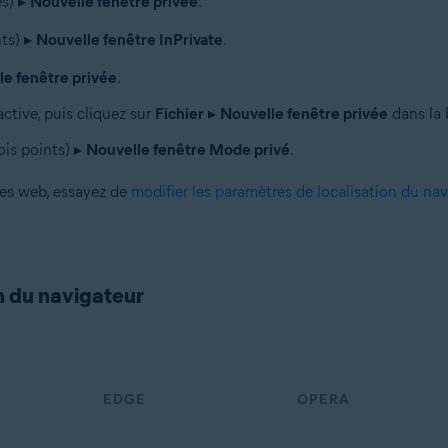
es) ▸
Nouvelle fenêtre privée
.
nts) ▸
Nouvelle fenêtre InPrivate
.
le fenêtre privée
.
active, puis cliquez sur
Fichier
▸
Nouvelle fenêtre privée
dans la 
ois points) ▸
Nouvelle fenêtre Mode privé
.
ges web, essayez de
modifier les paramètres de localisation du na
n du navigateur
EDGE
OPERA