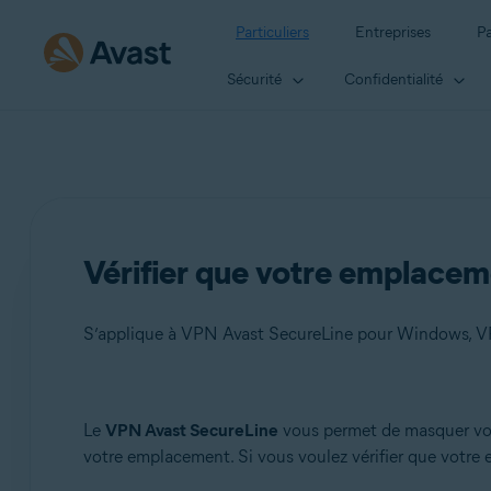
Particuliers
Entreprises
Pa
Sécurité
Confidentialité
Vérifier que votre emplacem
S’applique à VPN Avast SecureLine pour Windows, 
Produits:
Le
VPN Avast SecureLine
vous permet de masquer votre
votre emplacement. Si vous voulez vérifier que votre e
VPN Avast SecureLine 5.x pour Windows
VPN Avast SecureLine 4.x pour Mac