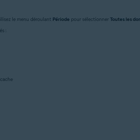
tilisez le menu déroulant
Période
pour sélectionner
Toutes les d
és :
 cache