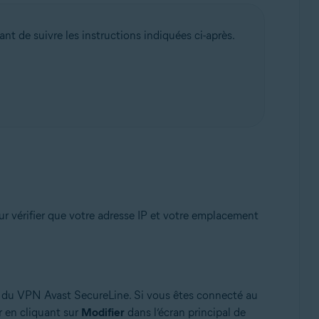
nt de suivre les instructions indiquées ci-après.
ck 1 (32/64 bits)
our vérifier que votre adresse IP et votre emplacement
pal du VPN Avast SecureLine. Si vous êtes connecté au
r en cliquant sur
Modifier
dans l’écran principal de