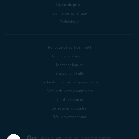
Centre de presse
Confiance numérique
Technologie
Politique de confidentialité
Politique des produits
Mentions légales
Signaler une faille
Déclaration sur l’esclavage moderne
Détails de votre abonnement
Cookie Settings
Se rétracter du contrat
Résilier votre contrat
© 2025 Gen Digital Inc.
Tous droits réservés.