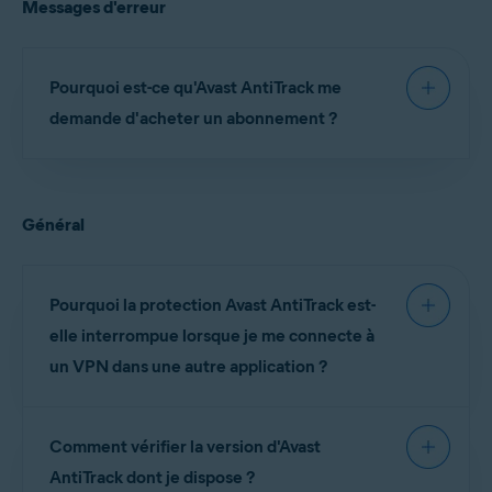
Messages d'erreur
Désinstallation d'Avast AntiTrack
Désinstallation d'Avast AntiTrack
Pourquoi est-ce qu'Avast AntiTrack me
demande d'acheter un abonnement ?
Ce problème peut se produire pour les raisons
suivantes :
Général
Vous devez
réactiver
Avast AntiTrack, car vous avez
renouvelé ou modifié votre abonnement.
Vous devez
renouveler votre abonnement
pour
Pourquoi la protection Avast AntiTrack est-
continuer à utiliser Avast AntiTrack, car votre
elle interrompue lorsque je me connecte à
abonnement payant (ou votre essai gratuit) a expiré.
un VPN dans une autre application ?
Nous vous conseillons de vérifier d'abord l'état de
votre abonnement sur votre
compte Avast
:
Avast AntiTrack utilise une connexion VPN locale
Comment vérifier la version d'Avast
pour protéger votre vie privée. Une connexion
Connectez-vous à votre compte Avast à l'aide du lien
VPN ne peut fonctionner que sur une application
AntiTrack dont je dispose ?
suivant :