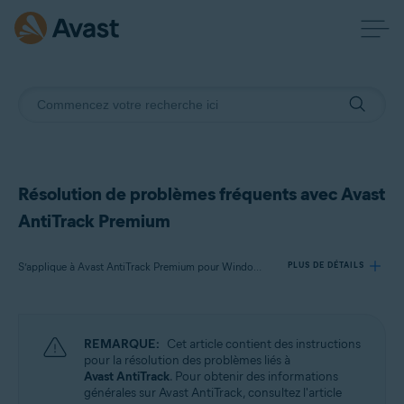
Résolution de problèmes fréquents avec Avast
AntiTrack Premium
S’applique à Avast AntiTrack Premium pour Windows, Avast AntiTrack pour Mac, Avast AntiTrack pour Android
PLUS DE DÉTAILS
Produits:
REMARQUE:
Cet article contient des instructions
Avast AntiTrack Premium 3.x pour Windows
pour la résolution des problèmes liés à
Avast AntiTrack 1.x pour Mac
Avast AntiTrack
. Pour obtenir des informations
Avast AntiTrack 1.x pour Android
générales sur Avast AntiTrack, consultez l'article