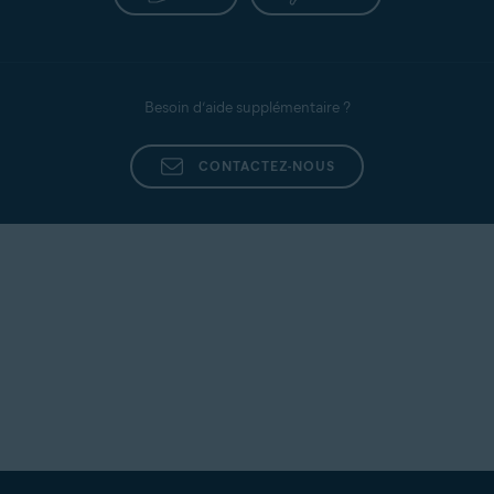
déjà un abonnement valide. Pour continuer à
utiliser Avast AntiTrack, vous devez activer votre
abonnement. Pour obtenir des instructions
d'activation détaillées, consultez l'article suivant :
Besoin d’aide supplémentaire ?
Activation d'Avast AntiTrack
CONTACTEZ-NOUS