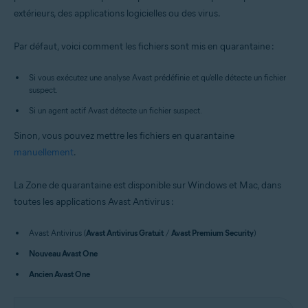
extérieurs, des applications logicielles ou des virus.
Windows et macOS
Par défaut, voici comment les fichiers sont mis en quarantaine :
Si vous exécutez une analyse Avast prédéfinie et qu'elle détecte un fichier
suspect.
Si un agent actif Avast détecte un fichier suspect.
Sinon, vous pouvez mettre les fichiers en quarantaine
manuellement
.
La Zone de quarantaine est disponible sur Windows et Mac, dans
toutes les applications Avast Antivirus :
Avast Antivirus (
Avast Antivirus Gratuit
/
Avast Premium Security
)
Nouveau Avast One
Ancien Avast One