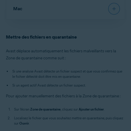
AvastAntivirus
:
Ouvrez Avast Antivirus
, puis accédez à
Mac
Protection
▸
Zone de quarantaine
.
Nouveau Avast One
:
Ouvrez Avast One
et vérifiez que
Avast Antivirus Gratuit
/
Avast Premium Security
est
AvastAntivirus
:
Ouvrez Avast Antivirus
et cliquez sur la
sélectionné, puis accédez à
Zone de quarantaine
.
vignette
Zone de quarantaine
sur l'écran principal.
Mettre des fichiers en quarantaine
Ancien Avast One
:
Ouvrez Avast One
, puis sélectionnez
Nouvel Avast One
:
Ouvrez Avast One
et vérifiez que
Explorer
▸
Zone de quarantaine
▸
Ouvrir la zone de
Avast Antivirus Gratuit
/
Avast Premium Security
est
Avast déplace automatiquement les fichiers malveillants vers la
quarantaine
.
sélectionné, puis accédez à
Zone de quarantaine
.
Zone de quarantaine comme suit :
Vous pouvez également, dans la zone de
Ancien Avast One
:
Ouvrez Avast One
, puis sélectionnez
Explorer
▸
Zone de quarantaine
▸
Ouvrir la
notification de la barre des tâches Windows,
Si une analyse Avast détecte un fichier suspect et que vous confirmez que
quarantaine
.
cliquer avec le bouton droit sur
l'icône Avast,
le fichier détecté doit être mis en quarantaine.
puis sélectionner
Ouvrir la Zone de quarantaine
.
Si un agent actif Avast détecte un fichier suspect.
Pour ajouter manuellement des fichiers à la Zone de quarantaine :
Sur l'écran
Zone de quarantaine
, cliquez sur
Ajouter un fichier
.
Localisez le fichier que vous souhaitez mettre en quarantaine, puis cliquez
sur
Ouvrir
.