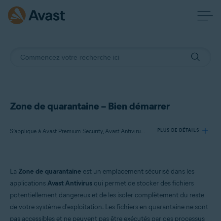
Zone de quarantaine – Bien démarrer
S’applique à Avast Premium Security, Avast Antivirus Gratuit, Avast One
PLUS DE DÉTAILS
Produits:
La
Zone de quarantaine
est un emplacement sécurisé dans les
Avast Premium Security
applications
Avast Antivirus
qui permet de stocker des fichiers
Avast Antivirus Gratuit
potentiellement dangereux et de les isoler complètement du reste
Avast One
de votre système d'exploitation. Les fichiers en quarantaine ne sont
pas accessibles et ne peuvent pas être exécutés par des processus
Systèmes d'exploitation: