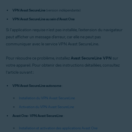
VPN Avast SecureLine
(version indépendante)
Systèmes d'exploitation:
VPN Avast SecureLine au sein d'Avast One
Windows
Si l'application requise n'est pas installée, l'extension du navigateur
peut afficher un message d'erreur, car elle ne peut pas
communiquer avec le service VPN Avast SecureLine.
Pour résoudre ce problème, installez
Avast SecureLine VPN
sur
votre appareil. Pour obtenir des instructions détaillées, consultez
l’article suivant :
VPN Avast SecureLine autonome
:
Installation du VPN Avast SecureLine
Activation du VPN Avast SecureLine
Avast One - VPN Avast SecureLine
:
Installation et activation des applications Avast One