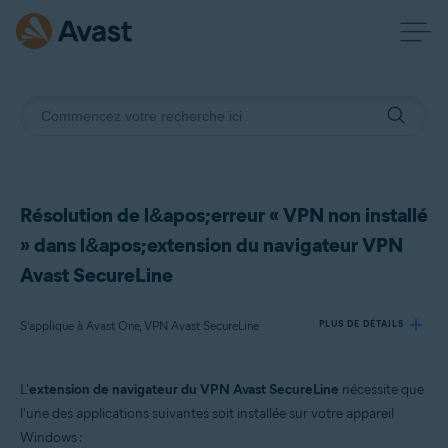
Résolution de l&apos;erreur « VPN non installé
» dans l&apos;extension du navigateur VPN
Avast SecureLine
S’applique à Avast One, VPN Avast SecureLine
PLUS DE DÉTAILS
L'
extension de navigateur du VPN Avast SecureLine
nécessite que
Produits:
l'une des applications suivantes soit installée sur votre appareil
Avast One
Windows :
VPN Avast SecureLine