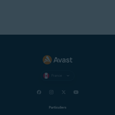
activité en ligne reste privée, même sur un réseau
non sécurisé. Si vous n’avez pas encore installé de
VPN sur votre PC, il se peut que l’Inspecteur
réseau vous propose d’acheter un abonnement au
VPNAvastSecureLine
.
France
Particuliers