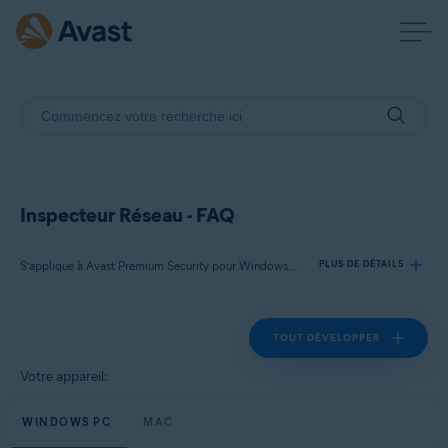
Inspecteur Réseau - FAQ
S’applique à Avast Premium Security pour Windows, Avast AntiVirus Gratuit pour Windows, Avast Premium Security pour Mac, Avast Security pour Mac
PLUS DE DÉTAILS
TOUT DÉVELOPPER
Produits:
Avast Premium Security 23.x pour Windows
Votre appareil:
Avast AntiVirus Gratuit 23.x pour Windows
WINDOWS PC
Avast Premium Security 15.x pour Mac
MAC
Avast Security 15.x pour Mac