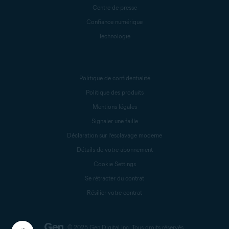
Centre de presse
Confiance numérique
Technologie
Politique de confidentialité
Politique des produits
Mentions légales
Signaler une faille
Déclaration sur l’esclavage moderne
Détails de votre abonnement
Cookie Settings
Se rétracter du contrat
Résilier votre contrat
© 2025 Gen Digital Inc.
Tous droits réservés.