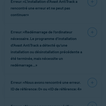
Erreur: «L’installation d’Avast AntiTrack a
Windows
rencontré une erreur et ne peut pas
continuer»
Cette erreur peut survenir si les fichiers
Erreur: «Redémarrage de l’ordinateur
d’installation d’Avast AntiTrack n’ont pas été
correctement téléchargés ou s’il y a eu un
nécessaire. Le programme d’installation
problème lors du processus d’installation. Pour
d’Avast AntiTrack a détecté qu’une
résoudre ce problème, redémarrez votre PC et
installation ou désinstallation précédente a
téléchargez et installez Avast AntiTrack
à nouveau.
été terminée, mais nécessite un
redémarrage…»
Lors de l’installation ou de la désinstallation
Erreur: «Nous avons rencontré une erreur.
d’Avast AntiTrack, vous serez peut-être invité à
redémarrer votre PC. Ce problème survient, car
ID de référence: 0» ou «ID de référence: 4»
un fichier dans le dossier Temp de Windows doit
être supprimé. En général, Windows supprime les
Dans de rares cas, votre application Avast
fichiers nécessaires au cours du processus de