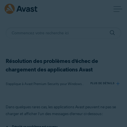
Résolution des problèmes d’échec de
chargement des applications Avast
S’applique à Avast Premium Security pour Windows, Avast Antivirus Gratuit pour Windows, VPN Avast SecureLine pour Windows, Avast Cleanup Premium pour Windows, Avast AntiTrack Premium pour Windows, Avast Driver Updater pour Windows, Avast BreachGuard pour Windows
PLUS DE DÉTAILS
Produits:
Dans quelques rares cas, les applications Avast peuvent ne pas se
Avast Premium Security 23.x pour Windows
charger et afficher l’un des messages d’erreur ci-dessous :
Avast Antivirus Gratuit 23.x pour Windows
VPN Avast SecureLine 5.x pour Windows
Désolé, un problème est survenu