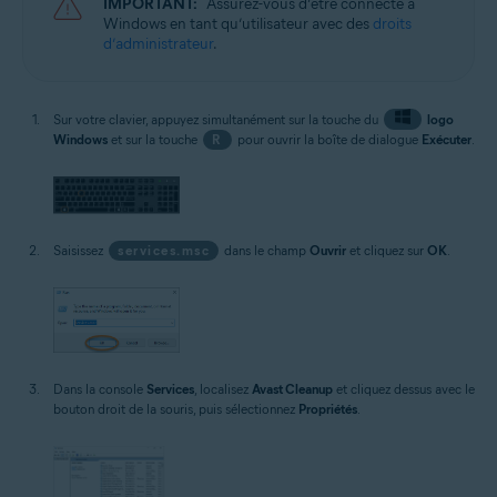
IMPORTANT:
Assurez-vous d’être connecté à
Windows en tant qu’utilisateur avec des
droits
d’administrateur
.
Sur votre clavier, appuyez simultanément sur la touche du
logo
Windows
et sur la touche
R
pour ouvrir la boîte de dialogue
Exécuter
.
Saisissez
services.msc
dans le champ
Ouvrir
et cliquez sur
OK
.
Dans la console
Services
, localisez
Avast Cleanup
et cliquez dessus avec le
bouton droit de la souris, puis sélectionnez
Propriétés
.