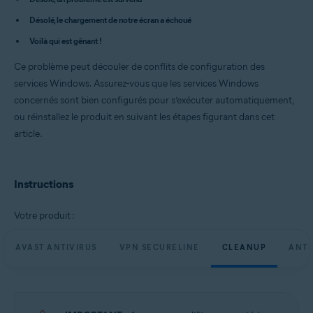
Avast Cleanup Premium 23.x pour Windows
Avast AntiTrack Premium 3.x pour Windows
Désolé, le chargement de notre écran a échoué
Avast Driver Updater 23.x pour Windows
Voilà qui est gênant !
Avast BreachGuard 23.x pour Windows
Ce problème peut découler de conflits de configuration des
Systèmes d'exploitation:
services Windows. Assurez-vous que les services Windows
Microsoft Windows 11 Famille/Pro/Entreprise/Éducation
concernés sont bien configurés pour s’exécuter automatiquement,
Microsoft Windows 10 Famille/Pro/Entreprise/Éducation (32/64 bits)
Microsoft Windows 8.1/Professionnel/Entreprise (32/64 bits)
ou réinstallez le produit en suivant les étapes figurant dans cet
Microsoft Windows 8/Professionnel/Entreprise (32/64 bits)
article.
Microsoft Windows 7 Édition Familiale Basique/Édition Familiale
Premium/Professionnel/Entreprise/Édition Intégrale - Service Pack 1
avec mise à jour cumulative de commodité (32/64 bits)
Instructions
Votre produit :
AVAST ANTIVIRUS
VPN SECURELINE
CLEANUP
ANTI