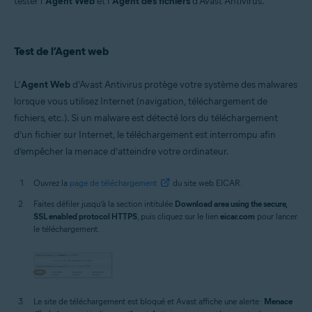
tester l’
Agent Web
et l’
Agent des fichiers
d’Avast Antivirus.
Systèmes d'exploitation:
Microsoft Windows 11 Famille/Professionnel/Entreprise/Éducation
Microsoft Windows 10 Famille/Professionnel/Entreprise/
Test de l’Agent web
Éducation (32/64 bits)
Microsoft Windows 8.1/Professionnel/Entreprise (32/64 bits)
Microsoft Windows 8/Professionnel/Entreprise (32/64 bits)
L’
Agent Web
d’Avast Antivirus protège votre système des malwares
Microsoft Windows 7 Édition Familiale Basique/Édition Familiale
lorsque vous utilisez Internet (navigation, téléchargement de
Premium/Professionnel/Entreprise/Édition Intégrale - Service Pack 1
avec mise à jour cumulative de commodité (32/64 bits)
fichiers, etc.). Si un malware est détecté lors du téléchargement
d’un fichier sur Internet, le téléchargement est interrompu afin
d’empêcher la menace d’atteindre votre ordinateur.
Ouvrez la
page de téléchargement
du site web EICAR.
Faites défiler jusqu’à la section intitulée
Download area using the secure,
SSL enabled protocol HTTPS
, puis cliquez sur le lien
eicar.com
pour lancer
le téléchargement.
Le site de téléchargement est bloqué et Avast affiche une alerte :
Menace