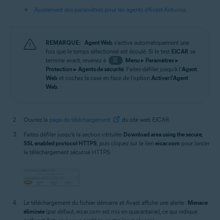
Ajustement des paramètres pour les agents d’Avast Antivirus
REMARQUE:
Agent Web
s’active automatiquement une
fois que le temps sélectionné est écoulé. Si le test
EICAR
se
termine avant, revenez à
☰
Menu
▸
Paramètres
▸
Protection
▸
Agents de sécurité
. Faites défiler jusqu’à l’
Agent
Web
et cochez la case en face de l’option
Activer l'Agent
Web
.
Ouvrez la
page de téléchargement
du site web EICAR.
Faites défiler jusqu’à la section intitulée
Download area using the secure,
SSL enabled protocol HTTPS
, puis cliquez sur le lien
eicar.com
pour lancer
le téléchargement sécurisé HTTPS.
Le téléchargement du fichier démarre et Avast affiche une alerte :
Menace
éliminée
(par défaut, eicar.com est mis en quarantaine), ce qui indique