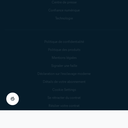
Centre de presse
Confiance numérique
Technologie
Politique de confidentialité
Politique des produits
Mentions légales
Signaler une faille
Déclaration sur l’esclavage moderne
Détails de votre abonnement
Cookie Settings
Se rétracter du contrat
Résilier votre contrat
© 2025 Gen Digital Inc.
Tous droits réservés.