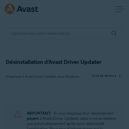
Désinstallation d’Avast Driver Updater
S’applique à Avast Driver Updater pour Windows
PLUS DE DÉTAILS
Produits:
Avast Driver Updater 23.x pour Windows
IMPORTANT:
Si vous disposez d’un abonnement
Systèmes d'exploitation:
payant
à Avast Driver Updater, celui-ci ne se résiliera
pas
automatiquement après avoir désinstallé
Microsoft Windows 11 Famille/Pro/Entreprise/Éducation
l’application. Pour plus d’informations sur la