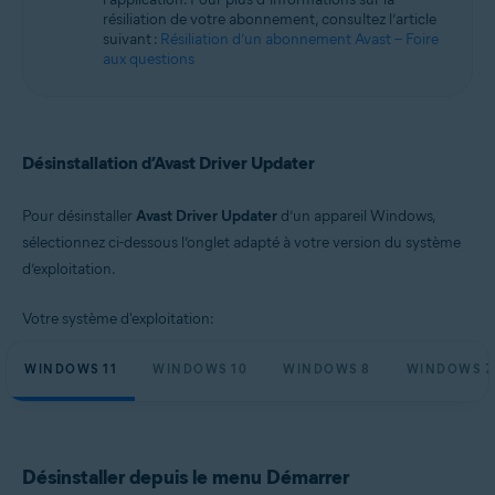
Microsoft Windows 10 Famille/Pro/Entreprise/Éducation (32/64 bits)
résiliation de votre abonnement, consultez l’article
Microsoft Windows 8.1/Professionnel/Entreprise (32/64 bits)
suivant :
Résiliation d’un abonnement Avast – Foire
Microsoft Windows 8/Professionnel/Entreprise (32/64 bits)
aux questions
Microsoft Windows 7 Édition Familiale Basique/Édition Familiale
Premium/Professionnel/Entreprise/Édition Intégrale - Service Pack 1
(32/64 bits)
Désinstallation d’Avast Driver Updater
Pour désinstaller
Avast Driver Updater
d’un appareil Windows,
sélectionnez ci-dessous l’onglet adapté à votre version du système
d’exploitation.
Votre système d'exploitation:
WINDOWS 11
WINDOWS 10
WINDOWS 8
WINDOWS 7
Désinstaller depuis le menu Démarrer