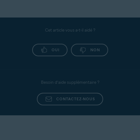
Lorsque vous résilier l'abonnement, l'état de
Demander le remboursement d’un abonnement Avast
l'abonnement affiché dans votre Compte Avast
passe à
Expiration prochaine
et la date d'expiration
s'affiche. Vous pouvez continuer à utiliser
Cet article vous a-t-il aidé ?
AvastSecureIdentity jusqu’à la date d’expiration.
Après cette date, vous n’aurez plus accès à
OUI
NON
AvastSecureIdentity.
Besoin d’aide supplémentaire ?
CONTACTEZ-NOUS