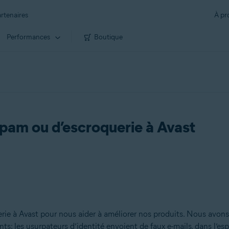
rtenaires
À pr
Performances
Boutique
spam ou d’escroquerie à Avast
erie à Avast pour nous aider à améliorer nos produits. Nous av
: les usurpateurs d’identité envoient de faux e-mails, dans l’espo