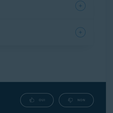
r en tant que pièce jointe
dans le menu
 ou d’escroquerie est automatiquement
OUI
NON