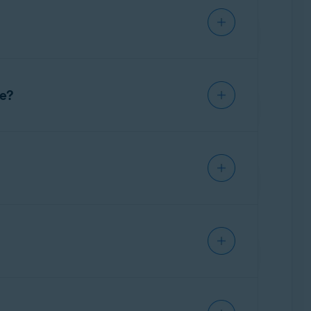
se les fichiers rares ou suspects. Si vous
ces Avast
où il est analysé dans un
re?
ack 1 avec mise à jour cumulative de commodité
pects que CyberCapture ne connaît pas. Nous
 au Laboratoire de menaces Avast.
er à vos données.