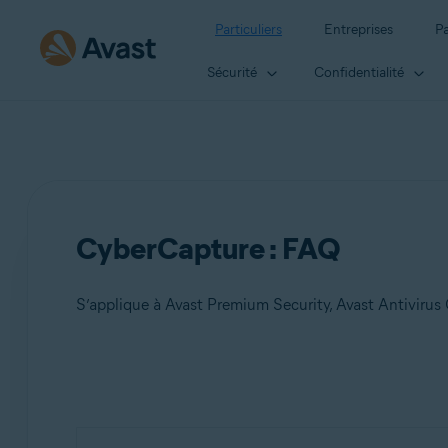
Particuliers
Entreprises
Pa
Sécurité
Confidentialité
CyberCapture : FAQ
S’applique à Avast Premium Security, Avast Antivirus 
Produits:
Avast Premium Security 22.x
Avast Antivirus Gratuit 22.x