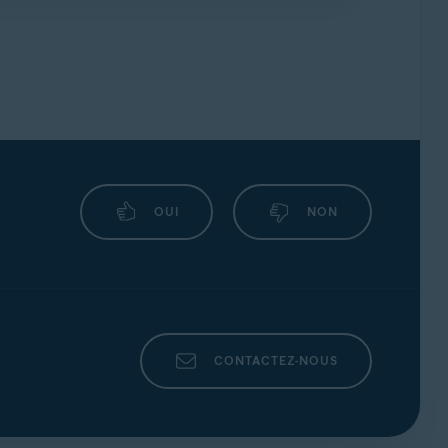
der à résoudre votre problème le plus
OUI
NON
CONTACTEZ-NOUS