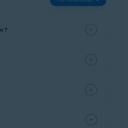
TOUT DÉVELOPPER
n ?
e facturation sous l'une des formes suivantes, en
enouvelé au terme de chaque cycle de
 notification de la part d'Avast, qui vous
rie en fonction du type d'abonnement que vous
.K. »
 comprend la date à laquelle chaque paiement a
 du cycle d'abonnement qui suit (pour un an
ited
s'ils achètent dans la zone EMEA.