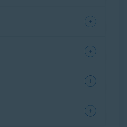
t
et correspond au dernier jour de votre
sez pour vous connecter à votre compte
 en ligne de nos produits et services dans
on gratuite.
antes :
ur vous connecter à votre compte Avast.
ations de paiement. Il s'agit d'un
essai
est facturé. Si vous
annulez votre abonnement
ur rester informé de tous les paiements
 e-mail de notification de la part d'Avast, qui
ovenant de
no.reply@avast.com
ne sont
 :
 de votre essai gratuit. Pour rester informé
er que les e-mails provenant de
 pour demander un remboursement, reportez-