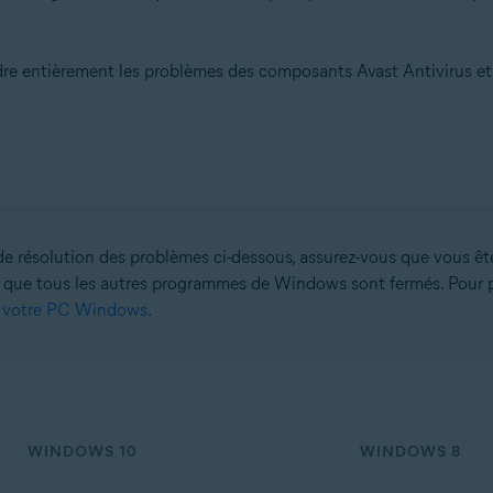
udre entièrement les problèmes des composants Avast Antivirus et
on
n (32/64 bits)
 bits)
bits)
 Familiale Premium/Professionnel/Entreprise/Édition Intégrale - Service P
 de résolution des problèmes ci-dessous, assurez-vous que vous ê
 que tous les autres programmes de Windows sont fermés. Pour plus
r votre PC Windows
.
WINDOWS 10
WINDOWS 8