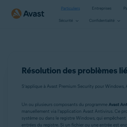
Particuliers
Entreprises
Pa
Sécurité
Confidentialité
Résolution des problèmes li
S’applique à Avast Premium Security pour Windows, 
Un ou plusieurs composants du programme
Avast Ant
Produits:
manuellement via l’application Avast Antivirus. Ce pro
système ou dans le registre Windows, qui empêchent 
Avast Premium Security 22.x pour Windows
entrées du registre. Si un fichier ou une entrée est 
Avast Antivirus Gratuit 22.x pour Windows