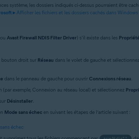
ces système, les dossiers indiqués ci-dessus pourraient être cachés
osoft ▸
Afficher les fichiers et les dossiers cachés dans Windows
(ou
Avast Firewall NDIS Filter Driver
) s’il existe dans les
Propriét
e bouton droit sur
Réseau
dans le volet de gauche et sélectionne
te
dans le panneau de gauche pour ouvrir
Connexions réseau
.
on (par exemple, Connexion au réseau local) et sélectionnez
Propr
 sur
Désinstaller
.
en
Mode sans échec
en suivant les étapes de l’article suivant :
sans échec
t supprimez tous les fichiers commençant par
dan
aswNdis*.*