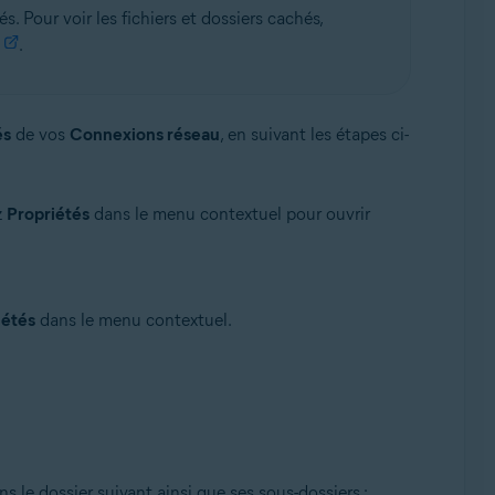
. Pour voir les fichiers et dossiers cachés,
.
és
de vos
Connexions réseau
, en suivant les étapes ci-
z
Propriétés
dans le menu contextuel pour ouvrir
iétés
dans le menu contextuel.
s le dossier suivant ainsi que ses sous-dossiers :