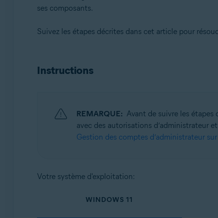
ses composants.
Systèmes d'exploitation:
Suivez les étapes décrites dans cet article pour réso
Microsoft Windows 11 Famille/Pro/Entreprise/Éducati
Microsoft Windows 10 Famille/Pro/Entreprise/Éducatio
Microsoft Windows 8.1/Professionnel/Entreprise (32/64
Instructions
Microsoft Windows 8/Professionnel/Entreprise (32/64 
Microsoft Windows 7 Édition Familiale Basique/Édition
(32/64 bits)
REMARQUE:
Avant de suivre les étapes
avec des autorisations d’administrateur et
Gestion des comptes d’administrateur su
Votre système d'exploitation:
WINDOWS 11