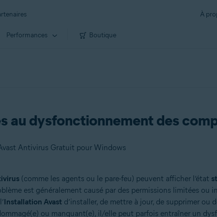
rtenaires
À pro
Performances
Boutique
és au dysfonctionnement des comp
Avast Antivirus Gratuit pour Windows
ivirus
(comme les agents ou le pare-feu) peuvent afficher l’état
s
blème est généralement causé par des permissions limitées ou inco
l’
Installation Avast
d’installer, de mettre à jour, de supprimer ou
endommagé(e) ou manquant(e), il/elle peut parfois entraîner un dy