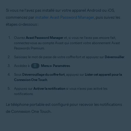
Si vous ne l’avez pas installé sur votre appareil Android ou iOS,
commencez par
installer Avast Password Manager
, puis suivez les
étapes ci-dessous :
Ouvrez
Avast Password Manager
et, si vous ne l’avez pas encore fait,
connectez-vous au compte Avast qui contient votre abonnement Avast
Passwords Premium.
Saisissez le mot de passe de votre coffre-fort et appuyez sur
Déverrouiller
.
Accédez à
☰
Menu
▸
Paramètres
.
Sous
Déverrouillage du coffre-fort
, appuyez sur
Lister cet appareil pour la
Connexion One Touch
.
Appuyez sur
Activer la notification
si vous n’avez pas activé les
notifications.
Le téléphone portable est configuré pour recevoir les notifications
de Connexion One Touch.