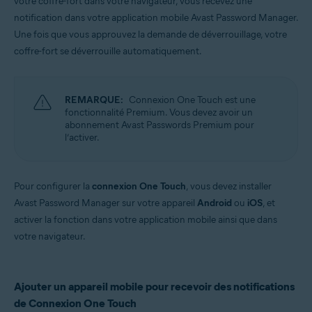
votre coffre-fort dans votre navigateur, vous recevez une
Windows, MacOS, Android, iOS
notification dans votre application mobile Avast Password Manager.
Une fois que vous approuvez la demande de déverrouillage, votre
coffre-fort se déverrouille automatiquement.
REMARQUE:
Connexion One Touch est une
fonctionnalité Premium. Vous devez avoir un
abonnement Avast Passwords Premium pour
l’activer.
Pour configurer la
connexion One Touch
, vous devez installer
Avast Password Manager sur votre appareil
Android
ou
iOS
, et
activer la fonction dans votre application mobile ainsi que dans
votre navigateur.
Ajouter un appareil mobile pour recevoir des notifications
de Connexion One Touch