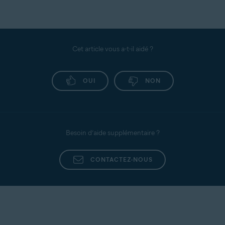
l’article suivant:
Exportation et importation des données
AvastPasswords dans AvastPasswordManager
Cet article vous a-t-il aidé ?
OUI
NON
Besoin d’aide supplémentaire ?
CONTACTEZ-NOUS