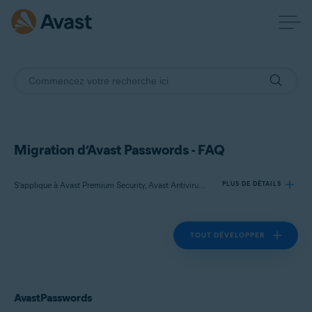
Migration d’Avast Passwords - FAQ
S’applique à Avast Premium Security, Avast Antivirus Gratuit, Avast Passwords
PLUS DE DÉTAILS
TOUT DÉVELOPPER
Produits:
Avast Premium Security
Avast Antivirus Gratuit
Avast Passwords
AvastPasswords
Systèmes d'exploitation: