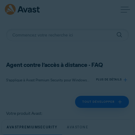
Agent contre l’accès à distance - FAQ
S’applique à Avast Premium Security pour Windows, Avast One pour Windows
PLUS DE DÉTAILS
TOUT DÉVELOPPER
Produits:
Avast Premium Security 24.x pour Windows
Votre produit Avast:
Avast One 24.x pour Windows
AVASTPREMIUMSECURITY
AVASTONE
Systèmes d'exploitation: