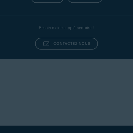
interne, vérifiez si elle appartient à un pirate signalé
sur le site
https://www.abuseipdb.com/
.
Besoin d’aide supplémentaire ?
CONTACTEZ-NOUS