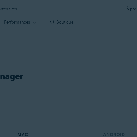
rtenaires
À pro
Performances
Boutique
anager
MAC
ANDROID