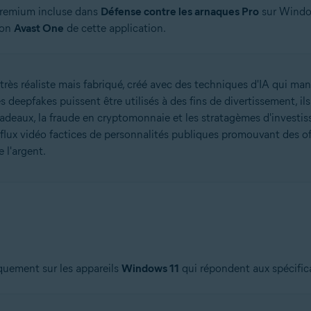
 premium incluse dans
Défense contre les arnaques Pro
sur Window
ion
Avast One
de cette application.
rès réaliste mais fabriqué, créé avec des techniques d'IA qui man
es deepfakes puissent être utilisés à des fins de divertissement, i
 cadeaux, la fraude en cryptomonnaie et les stratagèmes d'invest
flux vidéo factices de personnalités publiques promouvant des off
 l'argent.
quement sur les appareils
Windows 11
qui répondent aux spécifica