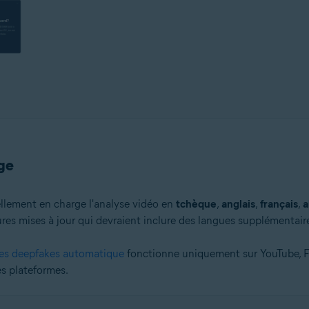
ge
llement en charge l'analyse vidéo en
tchèque
,
anglais
,
français
,
a
tures mises à jour qui devraient inclure des langues supplémentai
les deepfakes automatique
fonctionne uniquement sur YouTube, Fa
es plateformes.