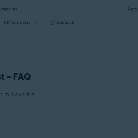
rtenaires
À pro
Performances
Boutique
st – FAQ
les particuliers
liers