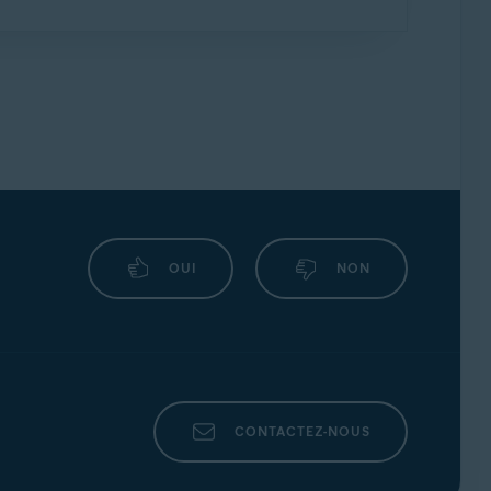
z l’article suivant:
Résiliation d’un
t
pour obtenir de l’aide.
our plus d’informations, consultez l’article
OUI
NON
CONTACTEZ-NOUS