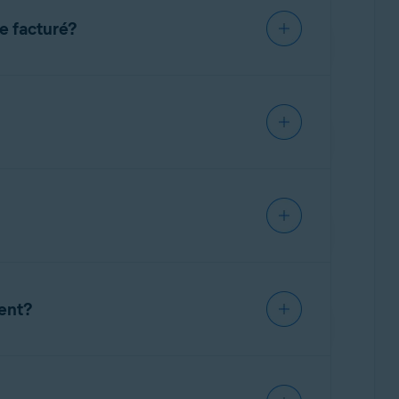
e facturé?
APPSTORE
APPSTORE
te officiel d'Avast
ou via une
application
d’Avast, ainsi que des instructions pour
ment?
ochaine date de facturation
pour arrêter les
enouvellement
.
a période d’abonnement en cours. À ce stade,