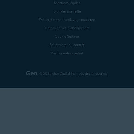
Mentions légales
Signaler une faille
Déclaration sur l’esclavage moderne
Détails de votre abonnement
Cookie Settings
Se rétracter du contrat
Résilier votre contrat
© 2025 Gen Digital Inc.
Tous droits réservés.