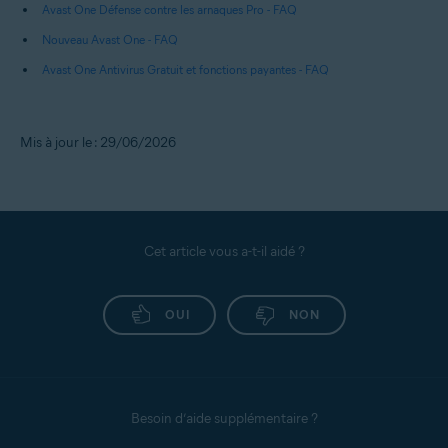
Avast One Défense contre les arnaques Pro - FAQ
Nouveau Avast One - FAQ
Avast One Antivirus Gratuit et fonctions payantes - FAQ
Mis à jour le : 29/06/2026
Cet article vous a-t-il aidé ?
OUI
NON
Besoin d’aide supplémentaire ?