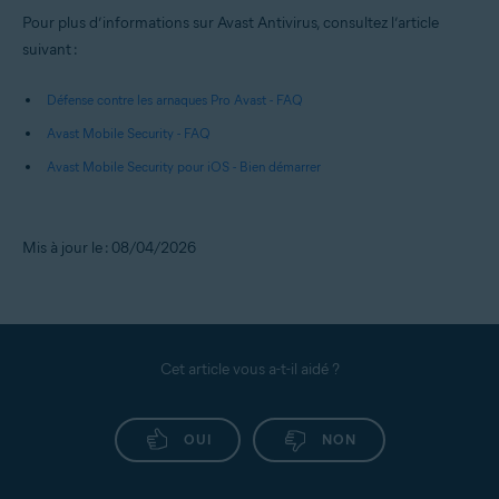
Pour plus d’informations sur Avast Antivirus, consultez l’article
suivant :
Défense contre les arnaques Pro Avast - FAQ
Avast Mobile Security - FAQ
Avast Mobile Security pour iOS - Bien démarrer
Mis à jour le : 08/04/2026
Cet article vous a-t-il aidé ?
OUI
NON