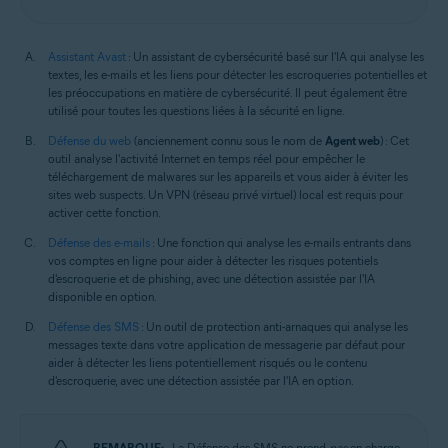
Assistant Avast
: Un assistant de cybersécurité basé sur l'IA qui analyse les
textes, les e-mails et les liens pour détecter les escroqueries potentielles et
les préoccupations en matière de cybersécurité. Il peut également être
utilisé pour toutes les questions liées à la sécurité en ligne.
Défense du web
(anciennement connu sous le nom de
Agent web
) : Cet
outil analyse l'activité Internet en temps réel pour empêcher le
téléchargement de malwares sur les appareils et vous aider à éviter les
sites web suspects. Un VPN (réseau privé virtuel) local est requis pour
activer cette fonction.
Défense des e-mails
: Une fonction qui analyse les e-mails entrants dans
vos comptes en ligne pour aider à détecter les risques potentiels
d'escroquerie et de phishing, avec une détection assistée par l'IA
disponible en option.
Défense des SMS
: Un outil de protection anti-arnaques qui analyse les
messages texte dans votre application de messagerie par défaut pour
aider à détecter les liens potentiellement risqués ou le contenu
d'escroquerie, avec une détection assistée par l'IA en option.
REMARQUE:
La Défense des SMS ne prend
pas
en charge