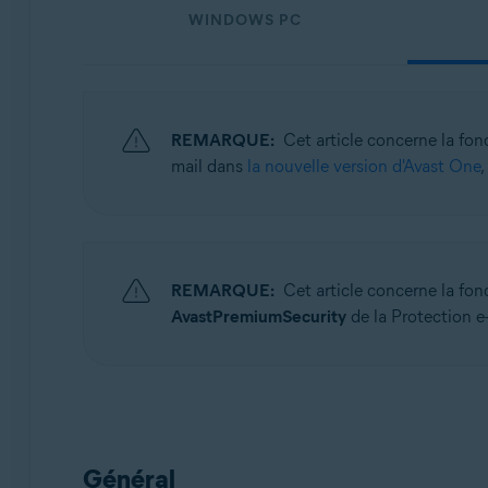
Systèmes d'exploitation:
WINDOWS PC
Windows, macOS, Android et iOS
REMARQUE:
Cet article concerne la fon
mail dans
la nouvelle version d'Avast One
,
REMARQUE:
Cet article concerne la fon
AvastPremiumSecurity
de la Protection e-
Général