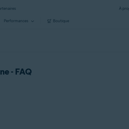
rtenaires
À pro
Performances
Boutique
One - FAQ