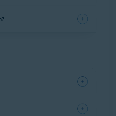
iés aux applications de client de messagerie.
ment suspect est détecté, il est
n?
souhaitez faire de cet e-mail. Pour plus
Protocol (IMAP), ainsi que les versions
on n’analyse pas les e-mails qui se trouvent
 de messagerie. Cette fonction n’analyse pas les
ication de votre client de messagerie est
s anciens e-mails.
l’article suivant: