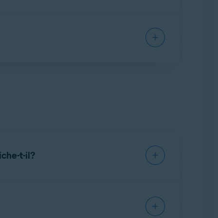
ysé
pour les messages sûrs ou
Avast : Suspects
e compte de messagerie en ligne.
st identifié dans les boîtes de réception ou
s les applications de votre client de messagerie
amètres
afin de configurer les paramètres de la
ésirables.
che-t-il?
a Protection e-mail analyse.
gerie, il est nécessaire d’activer l’IMAP dans
ltez l’article suivant: