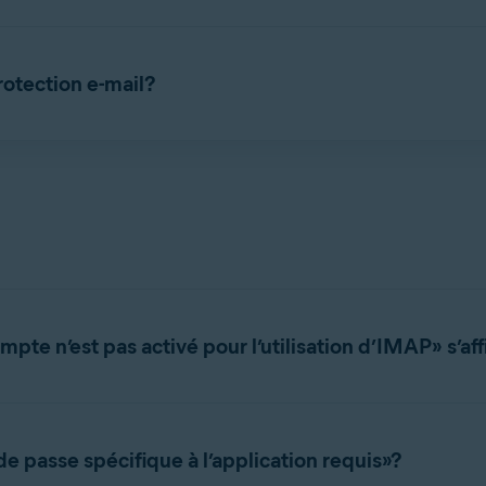
étiquette automatiquement les e-mails entrants comme
Avast: Anal
ou de phishing. Les étiquettes s'affichent directement dans votr
otection e-mail?
 affiche des notifications contextuelles lorsqu’un e-mail suspect e
s pouvez afficher les détails des fils de discussion détectés dan
Protection e-mail
▸
Ouvrir la Protection e-mail
. Sélectionnez
Par
lications de messagerie sur votre appareil:
r
▸
Protection e-mail
▸
Ouvrir la Protection e-mail
.
ives d’installation de programmes et d’outils potentiellement ind
sélectionné, puis cliquez sur
Résumé des menaces
.
s sécurisées.
domadaires ou des alertes de détection immédiates.
te n’est pas activé pour l’utilisation d’IMAP» s’affi
m de domaine d’une boîte aux lettres que vous ne voulez pas que l
e-mail fonctionne correctement avec certains fournisseurs de messa
our obtenir des instructions détaillées sur cette opération, consu
e passe spécifique à l’application requis»?