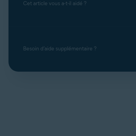
Cet article vous a-t-il aidé ?
Promail
Proximus
Sapo Mail
Sbcglobal
Seznam
Besoin d’aide supplémentaire ?
SFR Neuf
Sky
Snet
Sympatico
Talk21
Telnet
Telnor Denmark
Telstra