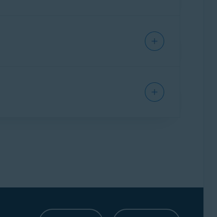
la Protection e-mail. Ensuite, ajoutez à
nus malveillants tels que les liens et les
riques, tels que les lettres d’information non
m. Lorsqu’une adresse e-mail est transférée,
Protection e-mail, référez-vous aux étapes de
ance des e-mails
. Pour protéger votre compte,
l à l’adresse e-mail qui était protégée, ainsi
rnies pour renouveler votre accès à Gmail.