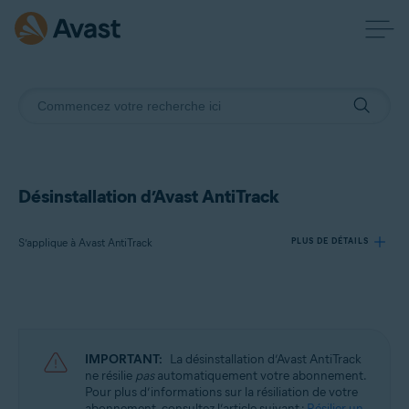
Désinstallation d’Avast AntiTrack
S’applique à Avast AntiTrack
PLUS DE DÉTAILS
Produits:
Avast AntiTrack
IMPORTANT:
La désinstallation d’Avast AntiTrack
Systèmes d'exploitation:
ne résilie
pas
automatiquement votre abonnement.
Pour plus d’informations sur la résiliation de votre
Windows, MacOS et Android
abonnement, consultez l’article suivant :
Résilier un