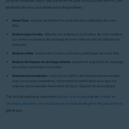
propres analyses selon des paramètres que vous pouvez définir. Les
Systèmes d'exploitation:
analyses de virus suivantes sont disponibles :
Apple macOS 12.x (Monterey)
Apple macOS 11.x (Big Sur)
Smart Scan
: analyse rapidement les zones les plus vulnérables de votre
Apple macOS 10.15.x (Catalina)
Mac.
Apple macOS 10.14.x (Mojave)
Apple macOS 10.13.x (High Sierra)
Analyse approfondie
: effectue une analyse en profondeur de votre système,
Apple macOS 10.12.x (Sierra)
qui vérifie vos lecteurs de stockage et votre mémoire afin de détecter les
Apple Mac OS X 10.11.x (El Capitan)
malwares.
Analyse ciblée
: analyse des fichiers ou dossiers spécifiques de votre Mac.
Analyse de l'espace de stockage externe
: analyse les dispositifs de stockage
amovibles connectés à votre Mac.
Analyses personnalisées
: vous pouvez définir des analyses personnalisées
avec vos propres paramètres, notamment la planification pour que vos
analyses personnalisées s’exécutent de façon régulière et automatique.
Cet article explique comment
lancer une analyse
et en
traiter les
résultats
,
planifier une analyse personnalisée
et
gérer les paramètres
généraux.