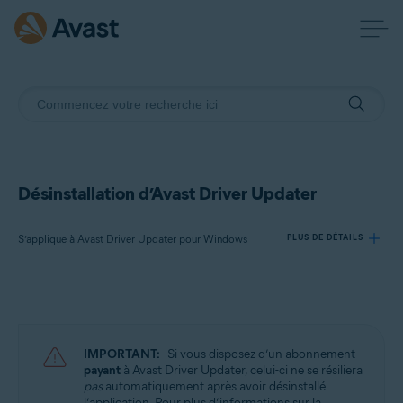
Désinstallation d’Avast Driver Updater
S’applique à Avast Driver Updater pour Windows
PLUS DE DÉTAILS
Produits:
Avast Driver Updater 23.x pour Windows
IMPORTANT:
Si vous disposez d’un abonnement
Systèmes d'exploitation:
payant
à Avast Driver Updater, celui-ci ne se résiliera
pas
automatiquement après avoir désinstallé
Microsoft Windows 11 Famille/Pro/Entreprise/Éducation
l’application. Pour plus d’informations sur la