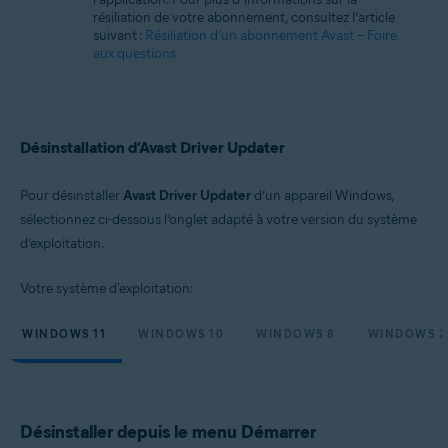
Microsoft Windows 10 Famille/Pro/Entreprise/Éducation (32/64 bits)
résiliation de votre abonnement, consultez l’article
Microsoft Windows 8.1/Professionnel/Entreprise (32/64 bits)
suivant :
Résiliation d’un abonnement Avast – Foire
Microsoft Windows 8/Professionnel/Entreprise (32/64 bits)
aux questions
Microsoft Windows 7 Édition Familiale Basique/Édition Familiale
Premium/Professionnel/Entreprise/Édition Intégrale - Service Pack 1
(32/64 bits)
Désinstallation d’Avast Driver Updater
Pour désinstaller
Avast Driver Updater
d’un appareil Windows,
sélectionnez ci-dessous l’onglet adapté à votre version du système
d’exploitation.
Votre système d'exploitation:
WINDOWS 11
WINDOWS 10
WINDOWS 8
WINDOWS 7
Désinstaller depuis le menu Démarrer