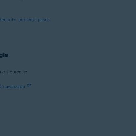
ecurity: primeros pasos
gle
ulo siguiente:
ión avanzada