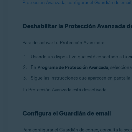
Protección Avanzada
,
configurar el Guardián de email
Avast Premium Security
Avast One
Avast Mobile Security Premium
Deshabilitar la Protección Avanzada
Sistemas operativos:
Windows, macOS, Android y iOS
Para desactivar tu Protección Avanzada:
Usando un dispositivo que esté conectado a tu
c
En
Programa de Protección Avanzada
, seleccion
Sigue las instrucciones que aparecen en pantalla
Tu Protección Avanzada está desactivada.
Configura el Guardián de email
Para configurar el Guardián de correo, consulta la se