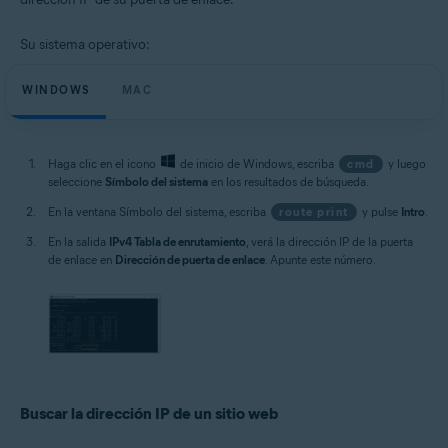
Su sistema operativo:
WINDOWS
MAC
Haga clic en el icono
de inicio de Windows, escriba
cmd
y luego
seleccione
Símbolo del sistema
en los resultados de búsqueda.
En la ventana Símbolo del sistema, escriba
route print
y pulse
Intro
.
En la salida
IPv4 Tabla de enrutamiento
, verá la dirección IP de la puerta
de enlace en
Dirección de puerta de enlace
. Apunte este número.
Buscar la dirección IP de un sitio web