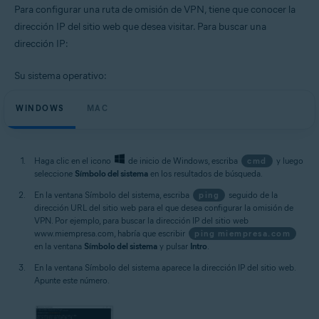
Para configurar una ruta de omisión de VPN, tiene que conocer la
dirección IP del sitio web que desea visitar. Para buscar una
dirección IP:
Su sistema operativo:
WINDOWS
MAC
Haga clic en el icono
de inicio de Windows, escriba
cmd
y luego
seleccione
Símbolo del sistema
en los resultados de búsqueda.
En la ventana Símbolo del sistema, escriba
ping
seguido de la
dirección URL del sitio web para el que desea configurar la omisión de
VPN. Por ejemplo, para buscar la dirección IP del sitio web
www.miempresa.com, habría que escribir
ping miempresa.com
en la ventana
Símbolo del sistema
y pulsar
Intro
.
En la ventana Símbolo del sistema aparece la dirección IP del sitio web.
Apunte este número.