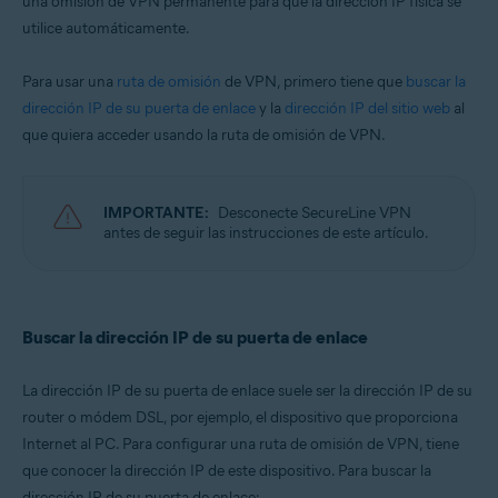
una omisión de VPN permanente para que la dirección IP física se
Microsoft Windows 11 Home / Pro / Enterprise / Education
utilice automáticamente.
Microsoft Windows 10 Home / Pro / Enterprise / Education - 32 o 64 bits
Microsoft Windows 8.1 / Pro / Enterprise - 32 o 64 bits
Para usar una
ruta de omisión
de VPN, primero tiene que
buscar la
Microsoft Windows 8 / Pro / Enterprise - 32 o 64 bits
Microsoft Windows 7 Home Basic / Home Premium / Professional /
dirección IP de su puerta de enlace
y la
dirección IP del sitio web
al
Enterprise / Ultimate - Service Pack 1, 32 o 64 bits
que quiera acceder usando la ruta de omisión de VPN.
Apple macOS 12.x (Monterey)
Apple macOS 11.x (Big Sur)
Apple macOS 10.15.x (Catalina)
IMPORTANTE:
Desconecte SecureLine VPN
Apple macOS 10.14.x (Mojave)
antes de seguir las instrucciones de este artículo.
Apple macOS 10.13.x (High Sierra)
Apple macOS 10.12.x (Sierra)
Apple Mac OS X 10.11.x (El Capitan)
Apple Mac OS X 10.10.x (Yosemite)
Buscar la dirección IP de su puerta de enlace
La dirección IP de su puerta de enlace suele ser la dirección IP de su
router o módem DSL, por ejemplo, el dispositivo que proporciona
Internet al PC. Para configurar una ruta de omisión de VPN, tiene
que conocer la dirección IP de este dispositivo. Para buscar la
dirección IP de su puerta de enlace: