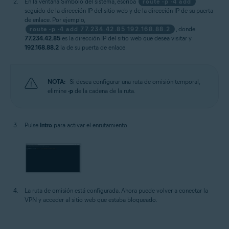
En la ventana Símbolo del sistema, escriba
route -p -4 add
seguido de la dirección IP del sitio web y de la dirección IP de su puerta
de enlace. Por ejemplo,
route -p -4 add 77.234.42.85 192.168.88.2
, donde
77.234.42.85
es la dirección IP del sitio web que desea visitar y
192.168.88.2
la de su puerta de enlace.
NOTA:
Si desea configurar una ruta de omisión temporal,
elimine
-p
de la cadena de la ruta.
Pulse
Intro
para activar el enrutamiento.
La ruta de omisión está configurada. Ahora puede volver a conectar la
VPN y acceder al sitio web que estaba bloqueado.