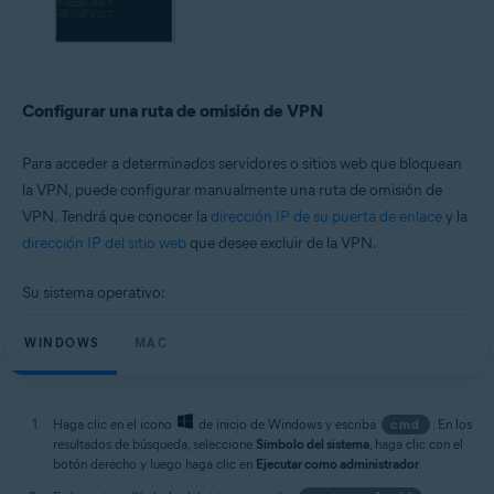
Configurar una ruta de omisión de VPN
Para acceder a determinados servidores o sitios web que bloquean
la VPN, puede configurar manualmente una ruta de omisión de
VPN. Tendrá que conocer la
dirección IP de su puerta de enlace
y la
dirección IP del sitio web
que desee excluir de la VPN.
Su sistema operativo:
WINDOWS
MAC
Haga clic en el icono
de inicio de Windows y escriba
cmd
. En los
resultados de búsqueda, seleccione
Símbolo del sistema
, haga clic con el
botón derecho y luego haga clic en
Ejecutar como administrador
.