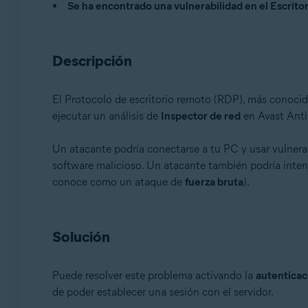
Se ha encontrado una vulnerabilidad en el Escrito
Avast One
Avast Premium Security
Avast Free Antivirus
Descripción
Sistemas operativos:
Microsoft Windows
El Protocolo de escritorio remoto (RDP), más conoc
ejecutar un análisis de
Inspector de red
en Avast Anti
Un atacante podría conectarse a tu PC y usar vulnerab
software malicioso. Un atacante también podría inten
conoce como un ataque de
fuerza bruta
).
Solución
Puede resolver este problema activando la
autenticaci
de poder establecer una sesión con el servidor.